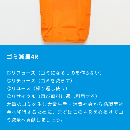
ゴミ減量4R
◎リフューズ（ゴミになるものを作らない）
◎リデュース（ゴミを減らす）
◎リユース（繰り返し使う）
◎リサイクル（再び原料に返し利用する）
大量のゴミを生む大量生産・消費社会から循環型社
会へ移行するために、まずはこの４Ｒを心掛けてゴ
ミ減量へ貢献しましょう。